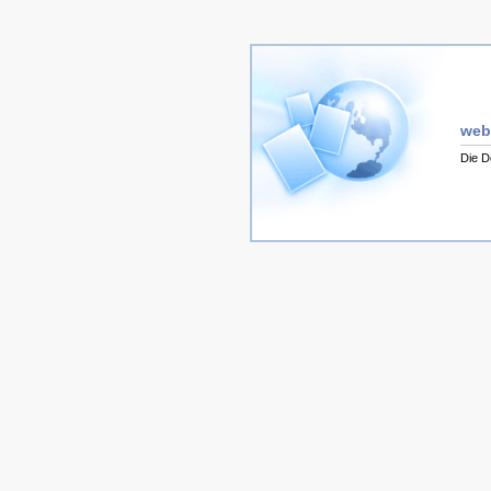
web
Die D